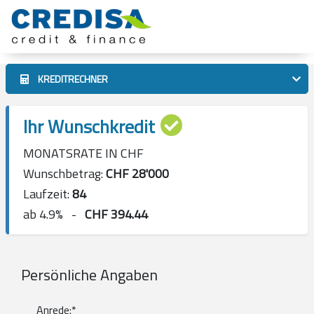
KREDITRECHNER
Ihr Wunschkredit
MONATSRATE IN CHF
Wunschbetrag:
CHF
28'000
Laufzeit:
84
ab 4.9% -
CHF
394.44
Persönliche Angaben
Anrede:*