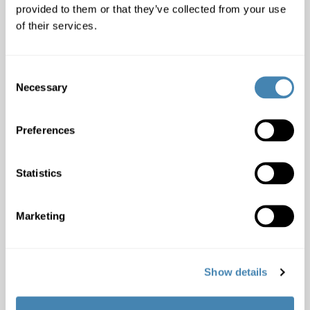
provided to them or that they’ve collected from your use
of their services.
Monatliches Einkommen inklusiv
:
Consent
Necessary
Selection
Pfändungen oder Verlustscheine:
Ja
Nein
Preferences
Offene Kredite:
Ja
Nein
Statistics
Bemerkungen:
Marketing
Show details
Wichtige Informationen